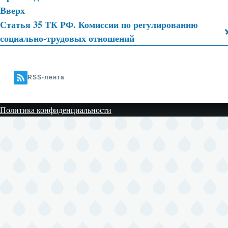
Вверх
ссылки
Статья 35 ТК РФ. Комиссии по регулированию
книги
социально-трудовых отношений
для
500
RSS-лента
Политика конфиденциальности