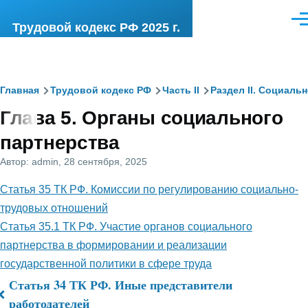
Перейти к основному содержанию
Ме
Трудовой кодекс РФ 2025 г.
Строка
Главная
Трудовой кодекс РФ
Часть II
Раздел II. Социаль
Глава 5. Органы социального
навигации
партнерства
Автор:
admin
, 28 сентября, 2025
Статья 35 ТК РФ. Комиссии по регулированию социально-
трудовых отношений
Статья 35.1 ТК РФ. Участие органов социального
партнерства в формировании и реализации
государственной политики в сфере труда
Статья 34 ТК РФ. Иные представители
Перекрёстные
работодателей